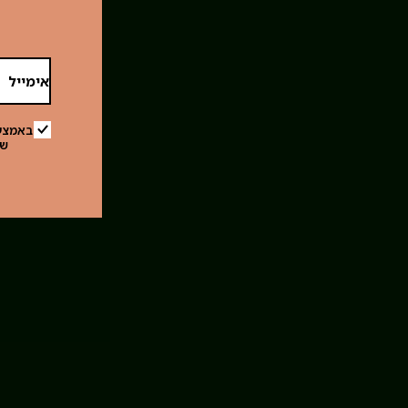
אימייל
באמצעו
של