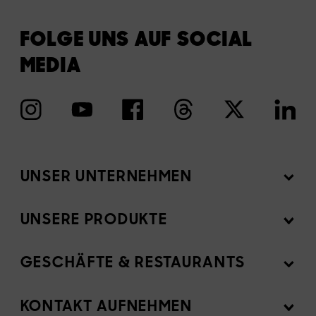
FOLGE UNS AUF SOCIAL
MEDIA
UNSER UNTERNEHMEN
UNSERE PRODUKTE
Mission
Newsroom
GESCHÄFTE & RESTAURANTS
Produkte
Investoren
Zutaten
KONTAKT AUFNEHMEN
Für Gastronomen