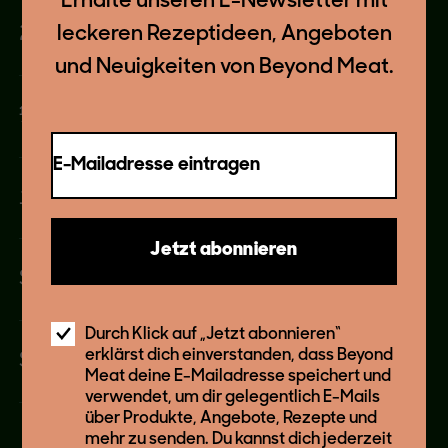
Erhalte unseren E-Newsletter mit
leckeren Rezeptideen, Angeboten
2 EL (pflanzliche) Mayonnaise
und Neuigkeiten von Beyond Meat.
½ EL Barbecue-Soße
E-Mailadresse eintragen
1 TL Sriracha
Jetzt abonnieren
Saft einer ½ Limette
Durch Klick auf „Jetzt abonnieren“
erklärst dich einverstanden, dass Beyond
Salz und Pfeffer
Meat deine E-Mailadresse speichert und
verwendet, um dir gelegentlich E-Mails
über Produkte, Angebote, Rezepte und
mehr zu senden. Du kannst dich jederzeit