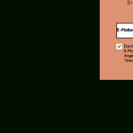
Er
E-Maila
Durc
E-Ma
Ange
"Uns