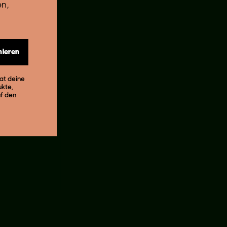
en,
nieren
eat deine
ukte,
uf den