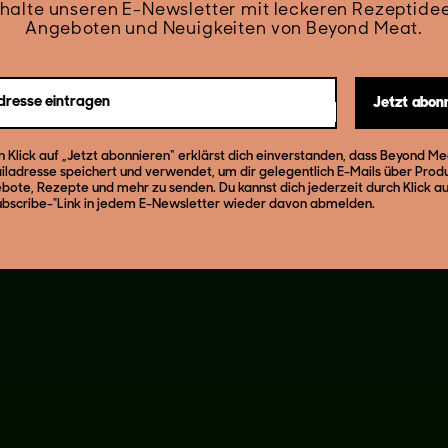
halte unseren E-Newsletter mit leckeren Rezeptide
Angeboten und Neuigkeiten von Beyond Meat.
dresse eintragen
Jetzt abon
h Klick auf „Jetzt abonnieren“ erklärst dich einverstanden, dass Beyond M
iladresse speichert und verwendet, um dir gelegentlich E-Mails über Prod
bote, Rezepte und mehr zu senden. Du kannst dich jederzeit durch Klick a
ubscribe-"Link in jedem E-Newsletter wieder davon abmelden.