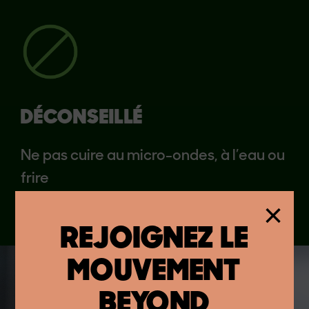
DÉCONSEILLÉ
Ne pas cuire au micro-ondes, à l’eau ou
frire
×
REJOIGNEZ LE
MOUVEMENT
BEYOND