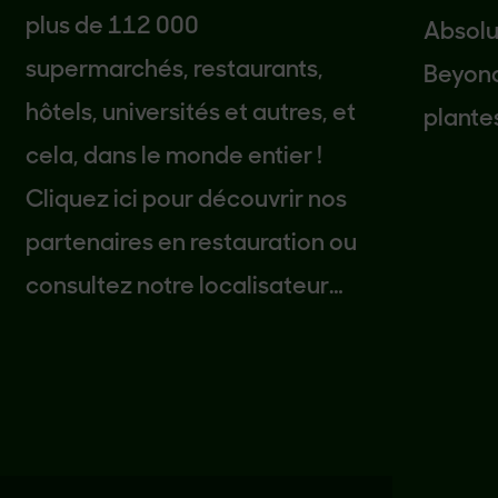
plus de 112 000
Absolumen
supermarchés, restaurants,
Beyond M
hôtels, universités et autres, et
plantes e
cela, dans le monde entier !
Cliquez ici pour découvrir nos
partenaires en restauration ou
consultez notre localisateur
pour trouver un magasin ou un
restaurant proche de chez
vous.