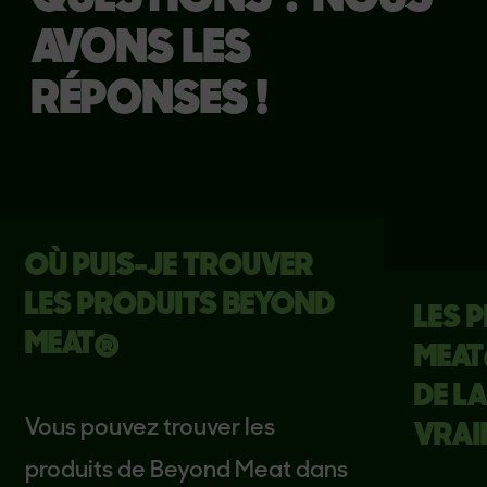
AVONS LES
RÉPONSES !
OÙ PUIS-JE TROUVER
LES PRODUITS BEYOND
LES PR
MEAT®
MEAT® 
DE LA V
Vous pouvez trouver les
VRAIME
produits de Beyond Meat dans