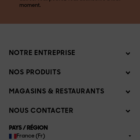
moment.
NOTRE ENTREPRISE
NOS PRODUITS
Mission
MAGASINS & RESTAURANTS
Produits
Ingrédients
NOUS CONTACTER
Vendez nos produits
Recettes
PAYS / RÉGION
FAQs
France (Fr)