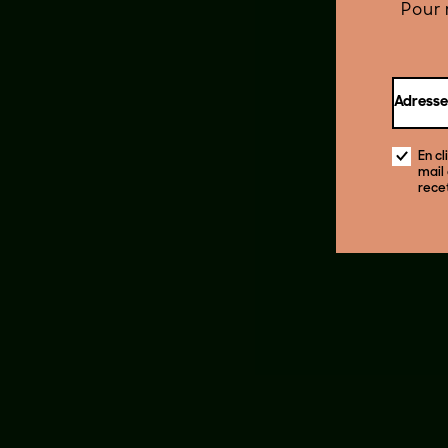
Pour 
Adresse
En cl
mail
rece