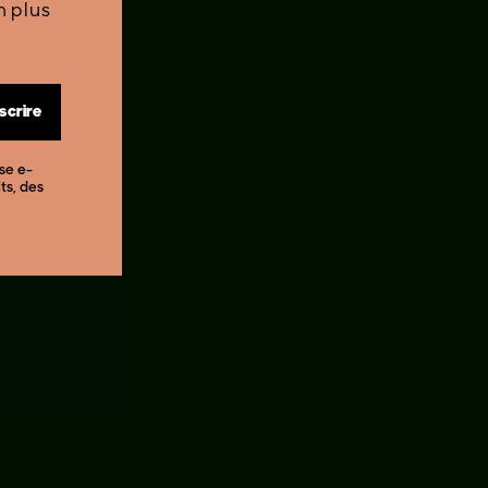
n plus
nscrire
sse e-
ts, des