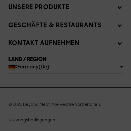
UNSERE PRODUKTE
Mission
Newsroom
GESCHÄFTE & RESTAURANTS
Produkte
Investoren
Zutaten
KONTAKT AUFNEHMEN
Für Gastronomen
Werde Teil des Teams
Rezepte
LAND / REGION
Geschäfte finden
FAQs
Germany(De)
Probieren
Kontaktiere uns
© 2022 Beyond Meat. Alle Rechte Vorbehalten.
Nutzungsbedingungen