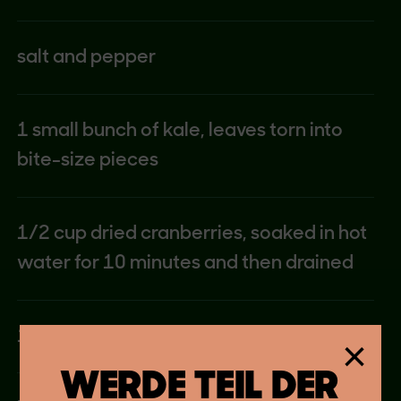
salt and pepper
1 small bunch of kale, leaves torn into
bite-size pieces
1/2 cup dried cranberries, soaked in hot
water for 10 minutes and then drained
1/4 cup pecans
×
WERDE TEIL DER