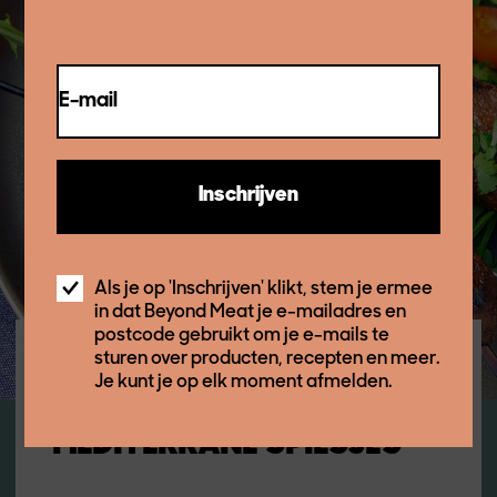
E-mail
Inschrijven
Als je op 'Inschrijven' klikt, stem je ermee
in dat Beyond Meat je e-mailadres en
postcode gebruikt om je e-mails te
sturen over producten, recepten en meer.
AANBEVOLEN RECEPTEN
Je kunt je op elk moment afmelden.
BE BEYOND MINCE
MEDITERRANE SPIESJES