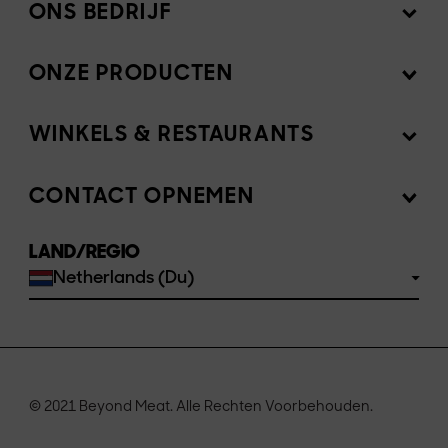
ONS BEDRIJF
ONZE PRODUCTEN
Missie
Newsroom
WINKELS & RESTAURANTS
Producten
Investeerders
Ingrediënten
CONTACT OPNEMEN
Verkoop onze producten
Werken bij Beyond Meat EMEA
Recepten
LAND/REGIO
Veelgestelde Vragen
Netherlands (Du)
Waar te koop
Neem contact met ons op
© 2021 Beyond Meat. Alle Rechten Voorbehouden.