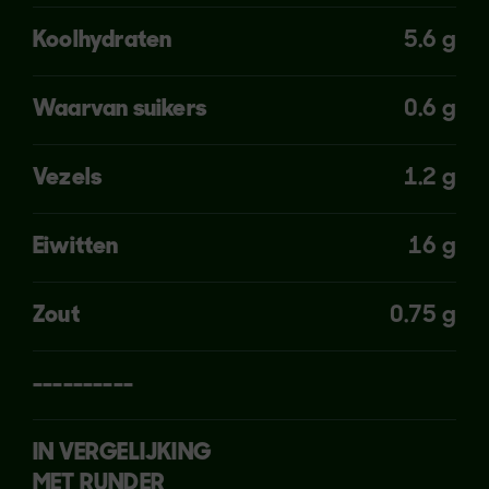
Koolhydraten
5.6 g
Waarvan suikers
0.6 g
Vezels
1.2 g
Eiwitten
16 g
Zout
0.75 g
----------
IN VERGELIJKING
MET RUNDER