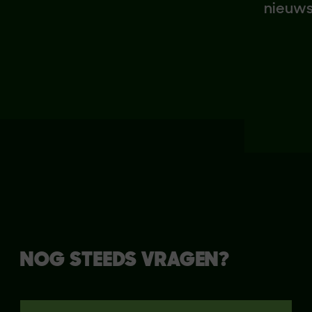
Beyond Meat-producten.
nieuwste 
partners 
gebruik v
om een win
jou in de 
NOG STEEDS VRAGEN?