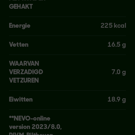
GEHAKT
Energie
225 kcal
Vetten
16.5 g
WAARVAN
VERZADIGD
7.0 g
VETZUREN
Eiwitten
18.9 g
**NEVO-online
version 2023/8.0,