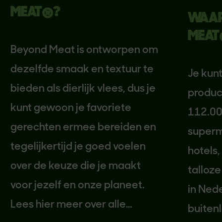
MEAT®?
WAAR V
MEAT®
Beyond Meat is ontworpen om
dezelfde smaak en textuur te
Je kunt B
bieden als dierlijk vlees, dus je
producten
kunt gewoon je favoriete
112.000 v
gerechten ermee bereiden en
supermark
tegelijkertijd je goed voelen
hotels, un
over de keuze die je maakt
talloze a
voor jezelf en onze planeet.
in Nederla
Lees hier meer over alle
buitenland