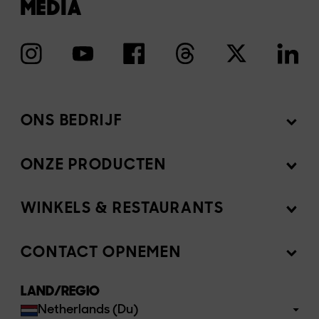
MEDIA
ONS BEDRIJF
ONZE PRODUCTEN
Missie
Newsroom
WINKELS & RESTAURANTS
Producten
Investeerders
Ingrediënten
CONTACT OPNEMEN
Verkoop onze producten
Werken bij Beyond Meat EMEA
Recepten
LAND/REGIO
Veelgestelde Vragen
Netherlands (Du)