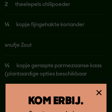
2
theelepels chilipoeder
¼
kopje fijngehakte koriander
snufje Zout
½
kopje geraspte parmezaanse kaas
(plantaardige opties beschikbaar
×
KOM ERBIJ.