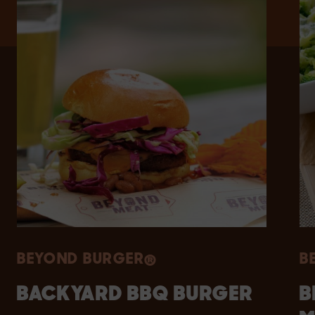
BEYOND BURGER®
B
BACKYARD BBQ BURGER
B