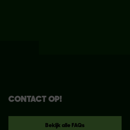
partners te zien of maak
gebruik van onze zoekfunctie
om een winkel of restaurant bij
jou in de buurt te vinden.
CONTACT OP!
Bekijk alle FAQs