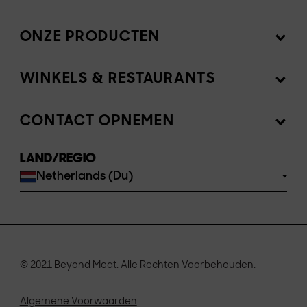
ONZE PRODUCTEN
Missie
Newsroom
WINKELS & RESTAURANTS
Producten
Investeerders
Ingrediënten
CONTACT OPNEMEN
Verkoop onze producten
Werken bij Beyond Meat EMEA
Recepten
LAND/REGIO
Veelgestelde Vragen
Netherlands (Du)
Waar te koop
Neem contact met ons op
© 2021 Beyond Meat. Alle Rechten Voorbehouden.
Algemene Voorwaarden