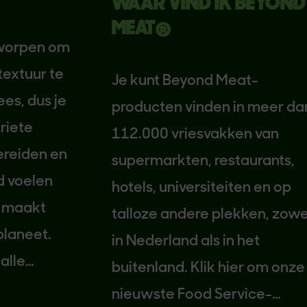
WAAR VIND IK BEYOND
MEAT®
orpen om
tuur te
Je kunt Beyond Meat-
s, dus je
producten vinden in meer dan
ete
112.000 vriesvakken van
iden en
supermarkten, restaurants,
voelen
hotels, universiteiten en op
maakt
talloze andere plekken, zowel
aneet.
in Nederland als in het
le
buitenland. Klik hier om onze
en.
nieuwste Food Service-