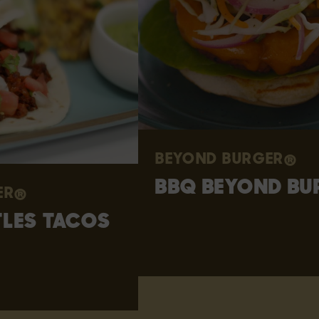
GRILLEN OF BAKKEN IN DE PAN
Verwarm de barbecue voor op 240 - 250
BEYOND BURGER®
°C. Grill de Beyond Burger 10 minuten op
BBQ BEYOND BUR
240 - 250 °C, keer halverwege.
R®
Verhit de pan op middelhoog vuur en
LES TACOS
voeg een eetlepel olie toe. Bak de
Beyond Burger® minstens 9 minuten en
keer regelmatig.